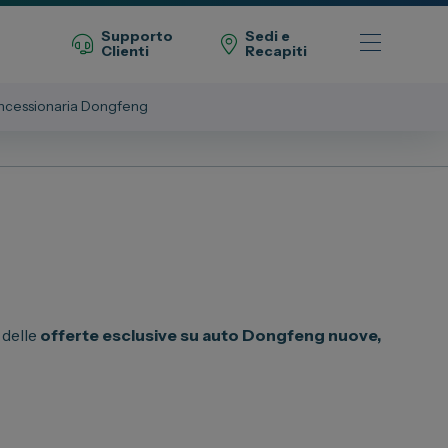
Supporto
Sedi e
Clienti
Recapiti
ncessionaria Dongfeng
Telefono Vendita
011 22 51 711
Telefono Officina
011 22 51 737
 delle
offerte esclusive su auto Dongfeng nuove,
Email
spazio@spaziogroup.com