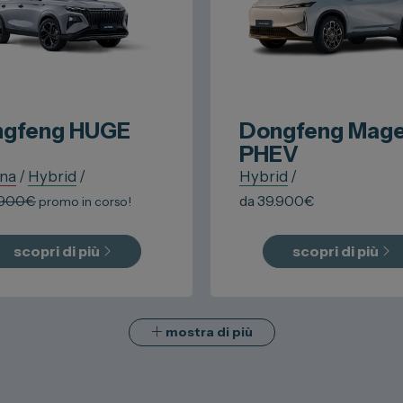
gfeng
HUGE
Dongfeng
Mag
PHEV
ina
/
Hybrid
/
Hybrid
/
.900
€
da
39.900
€
promo in corso!
scopri di più
scopri di più
mostra di più