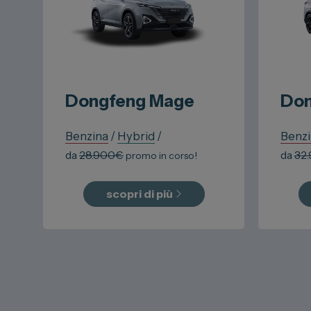
Dongfeng
Mage
Don
Benzina
/
Hybrid
/
Benz
da
28.900
€
da
32
promo in corso!
scopri di più