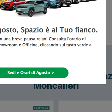
Scegli la tua nuova Dongfeng
eng disponibile da Spazi
Moncalieri
Elettrica