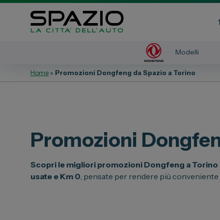
Modelli
Home
»
Promozioni Dongfeng da Spazio a Torino
Automobili
Veicoli 
Fiat
Fiat Profe
Abarth
Citroen
Promozioni Dongfeng
Lancia
Toyota
Alfa Romeo
Scopri le migliori promozioni Dongfeng a Torino
Jeep
usate e Km 0
, pensate per rendere più conveniente l
Servizi
Opel
Auto Usat
Peugeot
Officina
Citroen