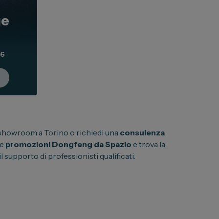
ge
26
o showroom a Torino o richiedi una
consulenza
le
promozioni Dongfeng da Spazio
e trova la
l supporto di professionisti qualificati.