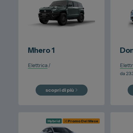
Mhero
1
Don
Elettrica
/
Elettr
da
23
scopri di più
Hybrid
Promo Del Mese