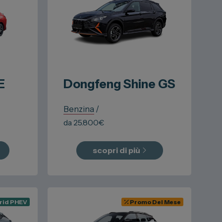
E
Dongfeng
Shine GS
Benzina
/
da
25.800
€
scopri di più
rid PHEV
Promo Del Mese