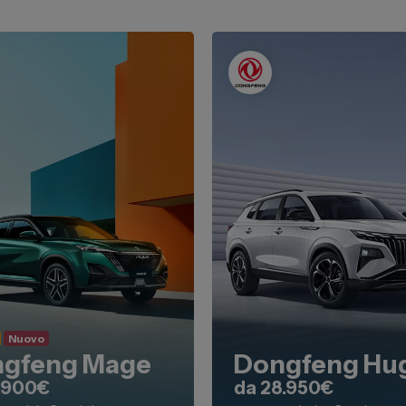
ia
Servizio Clienti
ua auto
 Business
oni
 Stellantis
ni
Nuovo
gfeng Mage
Dongfeng Hu
1.900€
da 28.950€