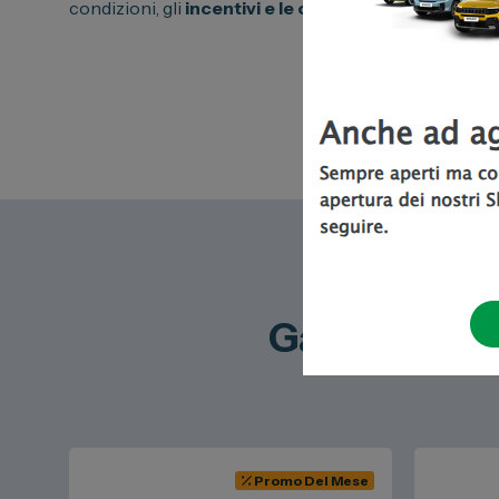
condizioni, gli
incentivi e le offerte disponibili
.
Gamma Dongf
Promo Del Mese