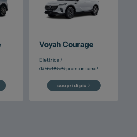
e
Voyah
Courage
Elettrica
/
da
60.900
€
promo in corso!
scopri di più