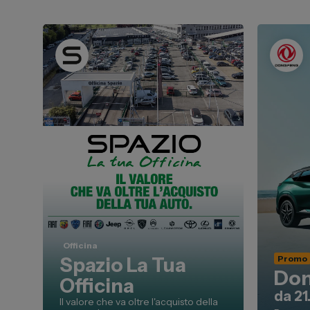
Carrozzer
Leapmotor
Vendi la t
Toyota
Soluzioni
Lexus
Convenzi
DR
Dipendenti
Dongfeng
Promozio
Officina
Promo
Spazio La Tua
Don
Officina
da 2
Il valore che va oltre l'acquisto della