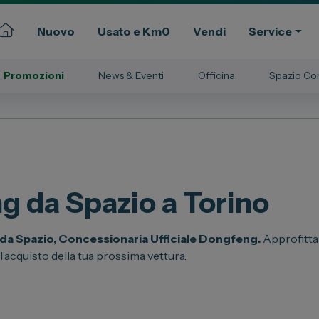
Nuovo
Usato e Km0
Vendi
Service
Promozioni
News & Eventi
Officina
Spazio Co
Commerciali
Gruppo Spazio
ssional
Il Gruppo Spazio
Impegno per l’Ambiente
 da Spazio a Torino
Impegno per il Sociale
Comunità Energetica
 da Spazio, Concessionaria Ufficiale Dongfeng.
Approfitta
Sedi e Recapiti
’acquisto della tua prossima vettura.
News ed Eventi
e e Km Zero
Spazio Campus
Lavora con noi