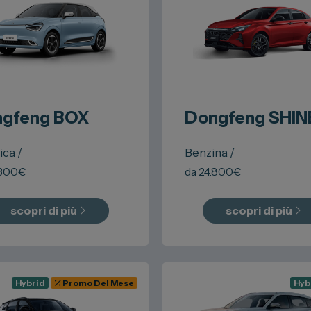
gfeng
BOX
Dongfeng
SHIN
ica
/
Benzina
/
.300
€
da
24.800
€
scopri di più
scopri di più
Hybrid
Promo Del Mese
Hyb