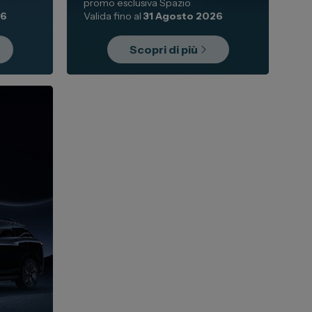
promo esclusiva Spazio
26
Valida fino al
31 Agosto 2026
Scopri di più