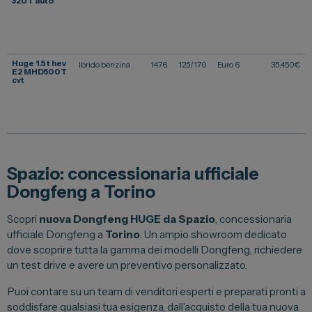
320T auto
Vendi la tua auto
Soluzioni Business
Huge 1.5 t hev
Ibrido benzina
1476
125/170
Euro 6
35.450
€
Convenzioni
E2 MHD500T
cvt
Dipendenti Stellantis
Promozioni
Gruppo Spazio
Spazio: concessionaria ufficiale
Dongfeng a Torino
Il Gruppo Spazio
Impegno per l’Ambiente
Scopri
nuova Dongfeng HUGE da Spazio
, concessionaria
ufficiale Dongfeng a
Torino
. Un ampio showroom dedicato
Impegno per il Sociale
dove scoprire tutta la gamma dei modelli Dongfeng, richiedere
Comunità Energetica
un test drive e avere un preventivo personalizzato.
Sedi e Recapiti
Puoi contare su un team di venditori esperti e preparati pronti a
soddisfare qualsiasi tua esigenza, dall’acquisto della tua nuova
News ed Eventi