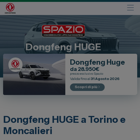
Automobili
Fiat
Dongfeng
HUGE
Abarth
Dongfeng Huge
Lancia
da 28.950€
Alfa Romeo
prezzo esclusivo Spazio
Valida fino al
31 Agosto 2026
Jeep
Scopri di più
Opel
Peugeot
Citroen
Dongfeng HUGE a Torino e
Leapmotor
Moncalieri
Toyota