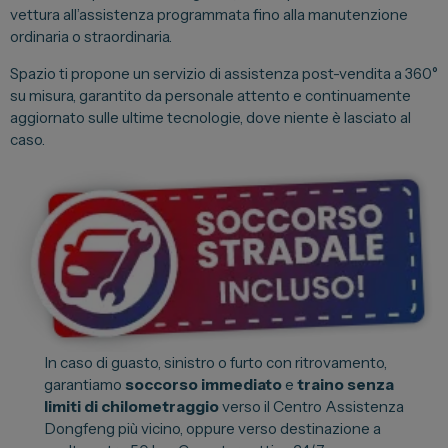
vettura all’assistenza programmata fino alla manutenzione
Spazio Campus
ordinaria o straordinaria.
Lavora con noi
Spazio ti propone un servizio di assistenza post-vendita a 360°
Servizio Clienti
su misura, garantito da personale attento e continuamente
aggiornato sulle ultime tecnologie, dove niente è lasciato al
caso.
Telefono Vendita
011 22 51 711
Telefono Officina
011 22 51 737
Email
spazio@spaziogroup.com
In caso di guasto, sinistro o furto con ritrovamento,
garantiamo
soccorso immediato
e
traino senza
limiti di chilometraggio
verso il Centro Assistenza
Dongfeng più vicino, oppure verso destinazione a