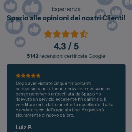
Esperienze
Spazio alle opinioni dei nostri Clienti!
4.3
/ 5
5142
recensioni certificate Google
Dopo aver visitato cinque “importanti”
concessionarie a Torino, senza che nessuno mi
desse nemmeno un'occhiata, da Spazio ho
ricevuto un servizio eccellente fin dall'inizio. Il
venditore mi ha fatto un'offerta eccellente. Tutto
è andato liscio dall'inizio alla fine. Acquisterò
sicuramente di nuovo da loro.
Luiz P.