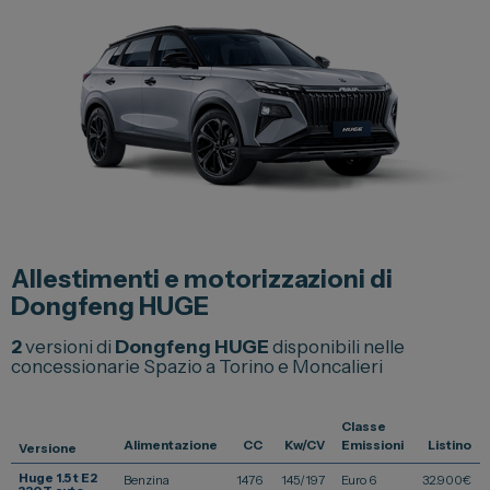
Lexus
DR
Dongfeng
Veicoli Commerciali
Fiat Professional
Citroen
Allestimenti e motorizzazioni di
Toyota
Dongfeng HUGE
2
versioni di
Dongfeng HUGE
disponibili nelle
concessionarie Spazio a Torino e Moncalieri
Servizi
Auto Usate e Km Zero
Classe
Alimentazione
CC
Kw/CV
Emissioni
Listino
Officina
Versione
Huge 1.5 t E2
Benzina
1476
145/197
Euro 6
32.900
€
Carrozzeria