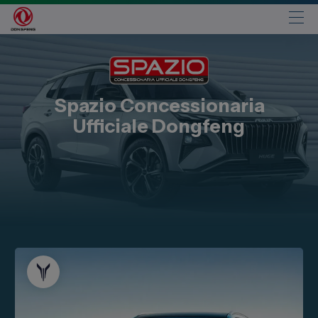
Automobili
Fiat
Spazio Concessionaria
Abarth
Ufficiale Dongfeng
Lancia
Alfa Romeo
Jeep
Opel
Peugeot
Citroen
Leapmotor
Toyota