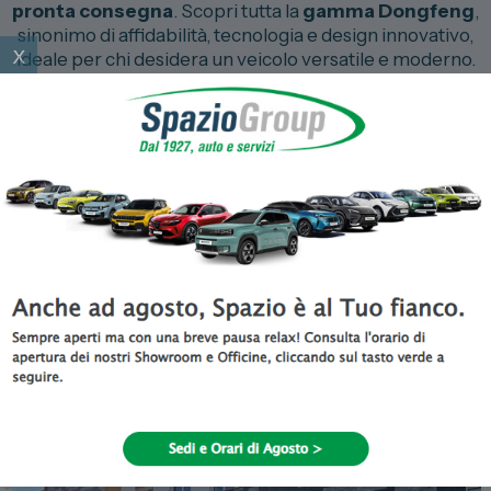
pronta consegna
. Scopri tutta la
gamma Dongfeng
,
sinonimo di affidabilità, tecnologia e design innovativo,
x
ideale per chi desidera un veicolo versatile e moderno.
Il nostro
team di consulenti Dongfeng specializzati
ti accompagnerà nella scelta del modello perfetto,
offrendo
consulenze personalizzate, assistenza
post-vendita e ricambi originali
. Vieni a trovarci nel
nostro showroom a Torino e scopri l’esperienza di
guidare una Dongfeng con Spazio.
Ti aspettiamo nelle nostre sedi
Spazio Concessionaria Dongfeng,
Voyah e Mhero a Torino e Moncalieri