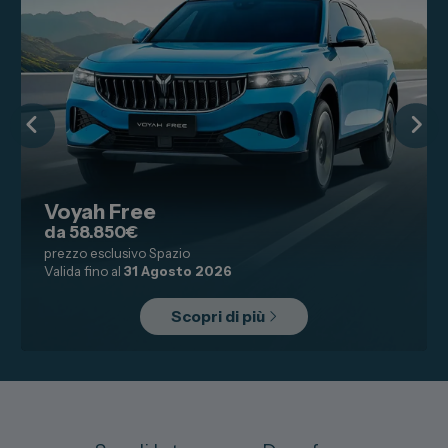
Lexus
DR
Dongfeng
Veicoli Commerciali
Fiat Professional
Voyah Free
Citroen
da 58.850€
prezzo esclusivo Spazio
Toyota
Valida fino al
31 Agosto 2026
Scopri di più
Servizi
Auto Usate e Km Zero
Officina
Carrozzeria