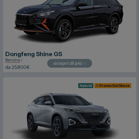
Dongfeng
Shine GS
Benzina
/
scopri di più
da
25.800
€
Hybrid
Promo Del Mese