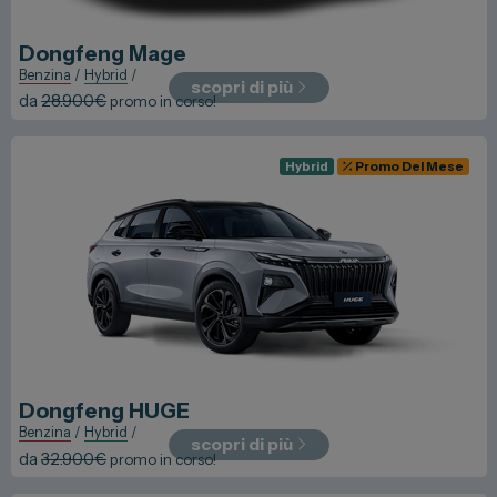
Dongfeng
Mage
Benzina
/
Hybrid
/
scopri di più
da
28.900
€
promo in corso!
Hybrid
Promo Del Mese
Dongfeng
HUGE
Benzina
/
Hybrid
/
scopri di più
da
32.900
€
promo in corso!