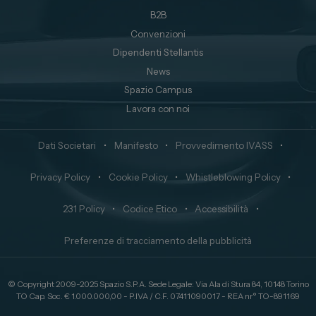
B2B
Convenzioni
Dipendenti Stellantis
News
Spazio Campus
Lavora con noi
Dati Societari
•
Manifesto
•
Provvedimento IVASS
•
Privacy Policy
•
Cookie Policy
•
Whistleblowing Policy
•
231 Policy
•
Codice Etico
•
Accessibilità
•
Preferenze di tracciamento della pubblicità
© Copyright 2009-2025 Spazio S.P.A. Sede Legale: Via Ala di Stura 84, 10148 Torino
TO Cap. Soc. € 1.000.000,00 - P.IVA / C.F. 07411090017 - REA nr° TO-891169