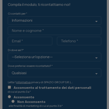
Compila il modulo, ti ricontattiamo noi!
Ci contatti per *
Nome
Email
Telefono
Di dove sei?*
Dove preferisci essere ricontattato? *
Letta l'
informativa
privacy di SPAZIO GROUP S.R.L.:
Acconsento al trattamento dei dati personali
di cui al punto 3.a
*
Acconsento
Non Acconsento
alle finalità di marketing di cui al punto 3.b
*