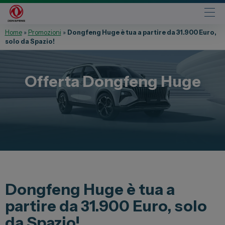
Home
»
Promozioni
»
Dongfeng Huge è tua a partire da 31.900 Euro,
solo da Spazio!
Automobili
Fiat
Offerta
Dongfeng
Huge
Abarth
Lancia
Alfa Romeo
Jeep
Opel
Peugeot
Citroen
Dongfeng Huge è tua a
Leapmotor
partire da 31.900 Euro, solo
Toyota
da Spazio!