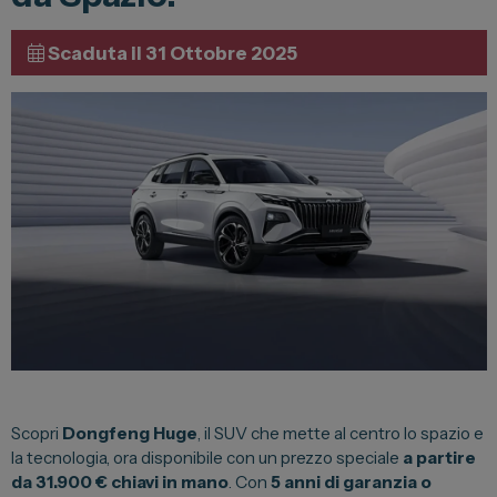
Lexus
Scaduta il 31 Ottobre 2025
DR
Dongfeng
Veicoli Commerciali
Fiat Professional
Citroen
Toyota
Servizi
Auto Usate e Km Zero
Scopri
Dongfeng Huge
, il SUV che mette al centro lo spazio e
Officina
la tecnologia, ora disponibile con un prezzo speciale
a partire
da 31.900 € chiavi in mano
. Con
5 anni di garanzia o
Carrozzeria