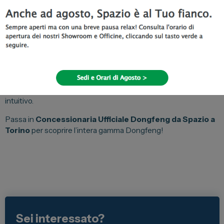
Dongfeng Huge: sicurezza e
tecnologia
Con
Dongfeng Huge
viaggi in totale serenità grazie a un
pacchetto completo di sistemi di assistenza alla guida:
telecamere panoramiche, assistenza al parcheggio,
mantenimento di corsia e tecnologie di prevenzione degli
impatti. Ogni spostamento diventa più sicuro, confortevole e
intuitivo.
Passa in
Concessionaria Ufficiale Dongfeng da Spazio a
Torino
per scoprire l’intera gamma Dongfeng!
Sei interessato?