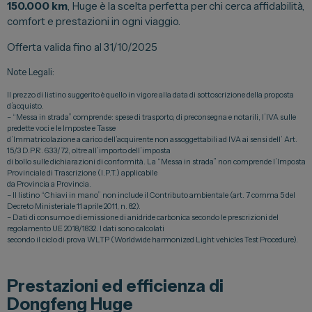
150.000 km
, Huge è la scelta perfetta per chi cerca affidabilità,
Vendi la tua auto
comfort e prestazioni in ogni viaggio.
Soluzioni Business
Offerta valida fino al 31/10/2025
Convenzioni
Note Legali:
Dipendenti Stellantis
Il prezzo di listino suggerito è quello in vigore alla data di sottoscrizione della proposta
d’acquisto.
Promozioni
– “Messa in strada” comprende: spese di trasporto, di preconsegna e notarili, l’IVA sulle
predette voci e le Imposte e Tasse
d’Immatricolazione a carico dell’acquirente non assoggettabili ad IVA ai sensi dell’ Art.
15/3 D.P.R. 633/72, oltre all’importo dell’imposta
di bollo sulle dichiarazioni di conformità. La “Messa in strada” non comprende l’Imposta
Gruppo Spazio
Provinciale di Trascrizione (I.P.T.) applicabile
da Provincia a Provincia.
Il Gruppo Spazio
– Il listino “Chiavi in mano” non include il Contributo ambientale (art. 7 comma 5 del
Decreto Ministeriale 11 aprile 2011, n. 82).
Impegno per l’Ambiente
– Dati di consumo e di emissione di anidride carbonica secondo le prescrizioni del
regolamento UE 2018/1832. I dati sono calcolati
Impegno per il Sociale
secondo il ciclo di prova WLTP (Worldwide harmonized Light vehicles Test Procedure).
Comunità Energetica
Prestazioni ed efficienza di
Sedi e Recapiti
Dongfeng Huge
News ed Eventi